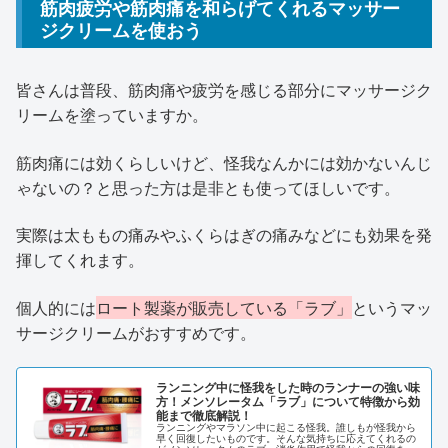
筋肉疲労や筋肉痛を和らげてくれるマッサー
ジクリームを使おう
皆さんは普段、筋肉痛や疲労を感じる部分にマッサージク
リームを塗っていますか。
筋肉痛には効くらしいけど、怪我なんかには効かないんじ
ゃないの？と思った方は是非とも使ってほしいです。
実際は太ももの痛みやふくらはぎの痛みなどにも効果を発
揮してくれます。
個人的には
ロート製薬が販売している「ラブ」
というマッ
サージクリームがおすすめです。
ランニング中に怪我をした時のランナーの強い味
方！メンソレータム「ラブ」について特徴から効
能まで徹底解説！
ランニングやマラソン中に起こる怪我。誰しもが怪我から
早く回復したいものです。そんな気持ちに応えてくれるの