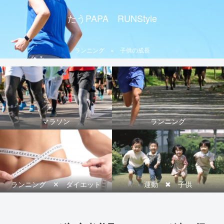
たうPAPA RUNStyle
ランニング × 子供の成長
マラソン
ランニング
ランニング ✕ ダイエット
運動 ✖ 子供