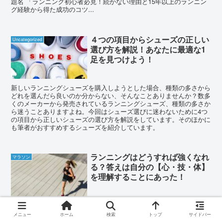
題名 「ランニング初心者必見！続かない理由と15年以上のランニン
グ経験から得た成功のコツ...
４つの項目からシューズの正しい
Uncategorized
選び方を解説！あなたに最適な1
足を見つけよう！
新しいランニングシューズを購入しようとした場合、種類の多さから
どれを選んだら良いのか分からない、そんなことありませんか？数多
くのメーカーから発売されているランニングシューズ、種類の多さか
ら迷うことありますよね。今回はシューズ選びに迷わないために4つ
の項目から正しいシューズの選び方を解説をしています。そのほかに
も筆者がおすすめするシューズを紹介しています。
ランニングはどうすれば強くなれ
マラソン
る？答えは自分の【心・技・体】
を理解することにあった！
強いランニングとは、タイムが速いではなく、自分の心・技・心をど
れだけ理解できているかということ。ランニングをより強く、今より
メニュー
ホーム
検索
トップ
サイドバー
もステップアップするために心・技・体を知ることを始めてみましょ