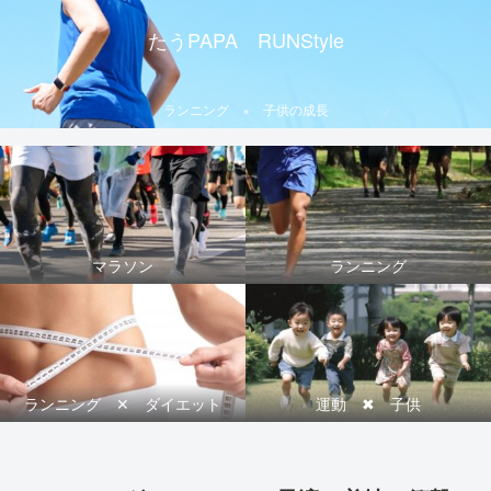
たうPAPA RUNStyle
ランニング × 子供の成長
マラソン
ランニング
ランニング ✕ ダイエット
運動 ✖ 子供